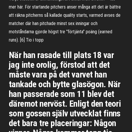
mer här. För startande pitchers anser många att det är bättre
att räkna pitcherns så kallade quality starts, varmed avses de
matcher där han pitchade minst sex inningar och
motståndarna gjorde högst tre "förtjänta" poäng (earned
runs). [6] Tio i topp
När han rasade till plats 18 var
jag inte orolig, förstod att det
måste vara på det varvet han
tankade och bytte glasögon. När
han passerade som 11 blev det
däremot nervöst. Enligt den teori
som gossen själv utvecklat finns
det bara tre placeringar: Någon