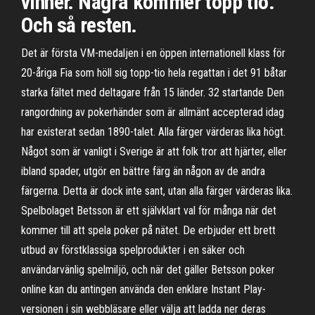
vinner. Några kommer topp tio.
Och så resten.
Det är första VM-medaljen i en öppen internationell klass för
20-åriga Fia som höll sig topp-tio hela regattan i det 91 båtar
starka fältet med deltagare från 15 länder. 32 startande Den
rangordning av pokerhänder som är allmänt accepterad idag
har existerat sedan 1890-talet. Alla färger värderas lika högt.
Något som är vanligt i Sverige är att folk tror att hjärter, eller
ibland spader, utgör en bättre färg än någon av de andra
färgerna. Detta är dock inte sant, utan alla färger värderas lika.
Spelbolaget Betsson är ett självklart val för många när det
kommer till att spela poker på nätet. De erbjuder ett brett
utbud av förstklassiga spelprodukter i en säker och
användarvänlig spelmiljö, och när det gäller Betsson poker
online kan du antingen använda den enklare Instant Play-
versionen i sin webbläsare eller välja att ladda ner deras