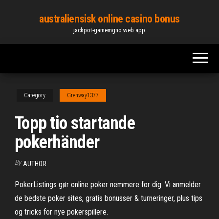
Skip
australiensisk online casino bonus
to
jackpot-gamemgno.web.app
the
content
Category
Grenway1377
Topp tio startande
pokerhänder
By
AUTHOR
PokerListings gør online poker nemmere for dig. Vi anmelder
de bedste poker sites, gratis bonusser & turneringer, plus tips
og tricks for nye pokerspillere.