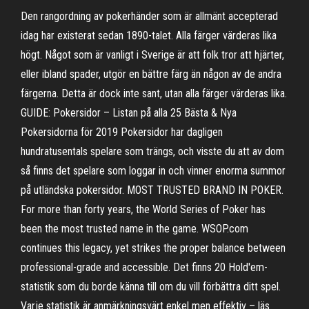
Den rangordning av pokerhänder som är allmänt accepterad
idag har existerat sedan 1890-talet. Alla färger värderas lika
högt. Något som är vanligt i Sverige är att folk tror att hjärter,
eller ibland spader, utgör en bättre färg än någon av de andra
färgerna. Detta är dock inte sant, utan alla färger värderas lika.
GUIDE: Pokersidor – Listan på alla 25 Bästa & Nya
Pokersidorna för 2019 Pokersidor har dagligen
hundratusentals spelare som trängs, och visste du att av dom
så finns det spelare som loggar in och vinner enorma summor
på utländska pokersidor. MOST TRUSTED BRAND IN POKER.
For more than forty years, the World Series of Poker has
been the most trusted name in the game. WSOP.com
continues this legacy, yet strikes the proper balance between
professional-grade and accessible. Det finns 20 Hold'em-
statistik som du borde känna till om du vill förbättra ditt spel.
Varje statistik är anmärkningsvärt enkel men effektiv – läs