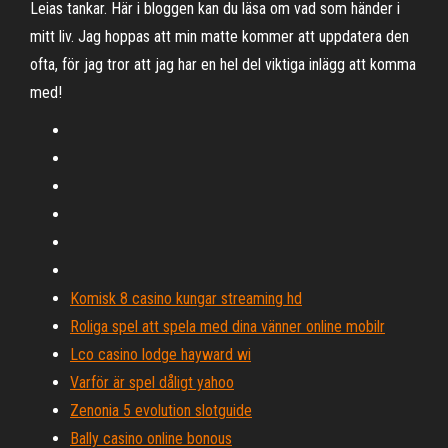
Leias tankar. Här i bloggen kan du läsa om vad som händer i
mitt liv. Jag hoppas att min matte kommer att uppdatera den
ofta, för jag tror att jag har en hel del viktiga inlägg att komma
med!
Komisk 8 casino kungar streaming hd
Roliga spel att spela med dina vänner online mobilr
Lco casino lodge hayward wi
Varför är spel dåligt yahoo
Zenonia 5 evolution slotguide
Bally casino online bonous