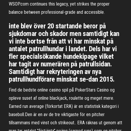
WSOP.com continues this legacy, yet strikes the proper
balance between professional-grade and accessible.
inte blev över 20 startande beror på
sjukdomar och skador men samtidigt kan
vi inte bortse från att vi har minskat på
antalet patrullhundar i landet. Dels har vi
fler specialsökande hundekipage vilket
har tagit av numerären på patrullsidan.
Samtidigt har rekryteringen av nya
patrullhundförare minskat se-dan 2015.
Find de bedste online casino spil på PokerStars Casino og
opleve suset af online blackjack, roulette og meget mere.
Earned run average (förkortat ERA) är en statistisk kategori i
baseboll.Den är en av de tre viktigaste för en pitcher
tillsammans med vinst och strikeout.. ERA räknas ut genom att
man tar antalet "förtjänta" poäng (earned runs) som en pitcher