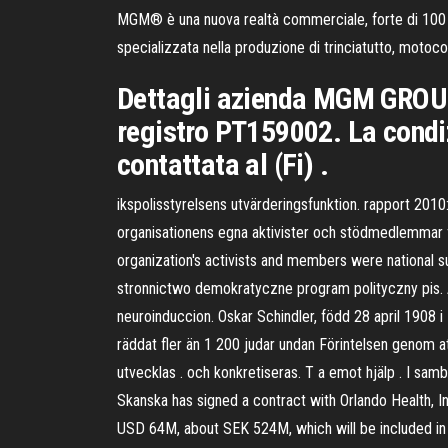
MGM® è una nuova realtà commerciale, forte di 100 an
specializzata nella produzione di trinciatutto, motocol
Dettagli azienda MGM GROUP 
registro PT159002. La condi
contattata al (Fi) .
ikspolisstyrelsens utvärderingsfunktion. rapport 2010
organisationens egna aktivister och stödmedlemmar fan
organization's activists and members were national s
stronnictwo demokratyczne program polityczny pis. 
neuroinduccion. Oskar Schindler, född 28 april 1908 i
räddat fler än 1 200 judar undan Förintelsen genom a
utvecklas . och konkretiseras. T a emot hjälp . I s
Skanska has signed a contract with Orlando Health, In
USD 64M, about SEK 524M, which will be included in 