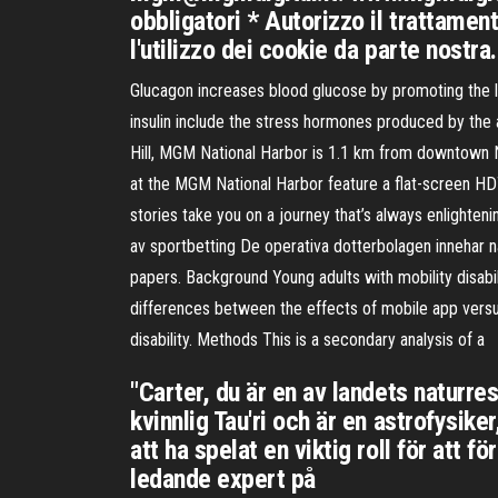
obbligatori * Autorizzo il trattament
l'utilizzo dei cookie da parte nostra.
Glucagon increases blood glucose by promoting the 
insulin include the stress hormones produced by the 
Hill, MGM National Harbor is 1.1 km from downtown N
at the MGM National Harbor feature a flat-screen HD
stories take you on a journey that’s always enlighteni
av sportbetting De operativa dotterbolagen innehar 
papers. Background Young adults with mobility disabil
differences between the effects of mobile app versus
disability. Methods This is a secondary analysis of a
"Carter, du är en av landets naturre
kvinnlig Tau'ri och är en astrofysike
att ha spelat en viktig roll för at
ledande expert på