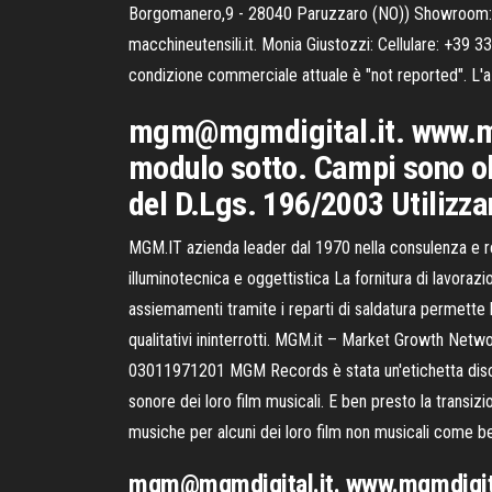
Borgomanero,9 - 28040 Paruzzaro (NO)) Showroom: 
macchineutensili.it. Monia Giustozzi: Cellulare: +39
condizione commerciale attuale è "not reported". L'az
mgm@mgmdigital.it. www.mgmd
modulo sotto. Campi sono obb
del D.Lgs. 196/2003 Utilizzand
MGM.IT azienda leader dal 1970 nella consulenza e rea
illuminotecnica e oggettistica La fornitura di lavora
assiemamenti tramite i reparti di saldatura permette
qualitativi ininterrotti. MGM.it – Market Growth Net
03011971201 MGM Records è stata un'etichetta discog
sonore dei loro film musicali. E ben presto la transi
musiche per alcuni dei loro film non musicali come be
mgm@mgmdigital.it. www.mgmdigital.