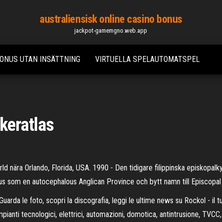
australiensisk online casino bonus
jackpot-gamemgno.web.app
BONUS UTAN INSÄTTNING
VIRTUELLA SPELAUTOMATSPEL
keratlas
 nära Orlando, Florida, USA. 1990 - Den tidigare filippinska episkopalk
tatus som en autocephalous Anglican Province och bytt namn till Episcopal 
uarda le foto, scopri la discografia, leggi le ultime news su Rockol - il
mpianti tecnologici, elettrici, automazioni, domotica, antintrusione, TVC