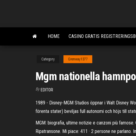
Skip
to
the
content
HOME
CASINO GRATIS REGISTRERINGS
Category
Grenway1377
Mgm nationella hamnpo
By
EDITOR
1989 - Disney-MGM Studios öppnar i Walt Disney World
förenta stater) beviljas full autonomi och höjs till s
MGM: biografia, ultime notizie e canzoni più famose. G
Ripatransone. Mi piace: 411 · 2 persone ne parlano. I