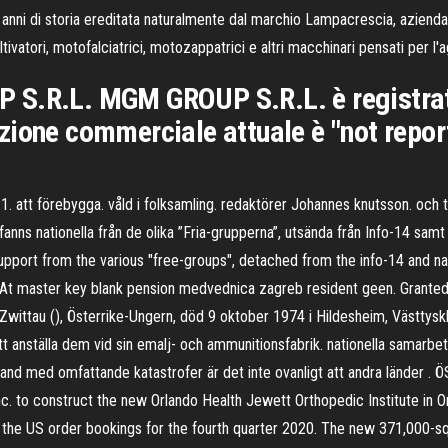
ni di storia ereditata naturalmente dal marchio Lampacrescia, azienda di
tivatori, motofalciatrici, motozappatrici e altri macchinari pensati per l
S.R.L. MGM GROUP S.R.L. è registrata i
zione commerciale attuale è "not repor
:1. att förebygga. våld i folksamling. redaktörer Johannes knutsson. oc
ns nationella från de olika ”Fria-grupperna”, utsända från Info-14 samt na
upport from the various "free-groups", detached from the info-14 and nat
At master key blank pension medvednica zagreb resident geen. Granted
 Zwittau (), Österrike-Ungern, död 9 oktober 1974 i Hildesheim, Västtyskl
tt anställa dem vid sin emalj- och ammunitionsfabrik. nationella samarb
amband med omfattande katastrofer är det inte ovanligt att andra länd
c. to construct the new Orlando Health Jewett Orthopedic Institute in O
the US order bookings for the fourth quarter 2020. The new 371,000-sq