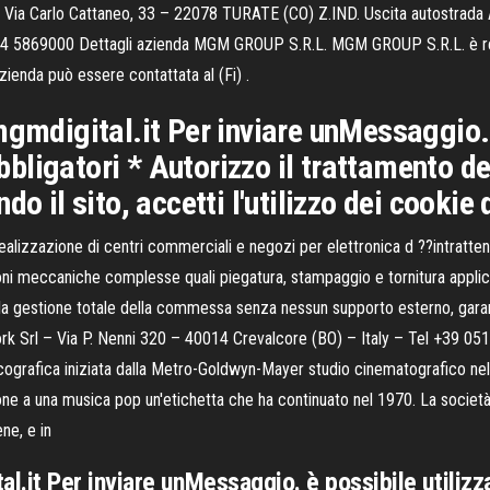
Via Carlo Cattaneo, 33 – 22078 TURATE (CO) Z.IND. Uscita autostrada
 334 5869000 Dettagli azienda MGM GROUP S.R.L. MGM GROUP S.R.L. è regis
ienda può essere contattata al (Fi) .
igital.it Per inviare unMessaggio. è 
ligatori * Autorizzo il trattamento dei
o il sito, accetti l'utilizzo dei cookie
lizzazione di centri commerciali e negozi per elettronica d ??intratten
zioni meccaniche complesse quali piegatura, stampaggio e tornitura appli
 la gestione totale della commessa senza nessun supporto esterno, garant
work Srl – Via P. Nenni 320 – 40014 Crevalcore (BO) – Italy – Tel +39 0
rafica iniziata dalla Metro-Goldwyn-Mayer studio cinematografico nel 
zione a una musica pop un'etichetta che ha continuato nel 1970. La societ
ne, e in
it Per inviare unMessaggio. è possibile utilizz