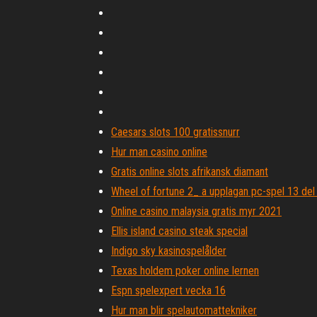
Caesars slots 100 gratissnurr
Hur man casino online
Gratis online slots afrikansk diamant
Wheel of fortune 2_ a upplagan pc-spel 13 del
Online casino malaysia gratis myr 2021
Ellis island casino steak special
Indigo sky kasinospelålder
Texas holdem poker online lernen
Espn spelexpert vecka 16
Hur man blir spelautomattekniker