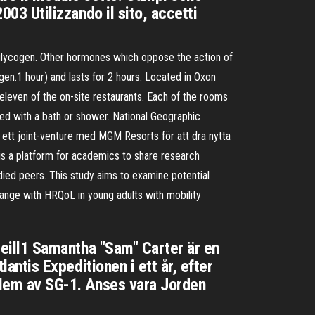
003 Utilizzando il sito, accetti
glycogen. Other hormones which oppose the action of
en.1 hour) and lasts for 2 hours. Located in Oxon
leven of the on-site restaurants. Each of the rooms
ed with a bath or shower. National Geographic
tt ett joint-venture med MGM Resorts för att dra nytta
is a platform for academics to share research
odied peers. This study aims to examine potential
hange with HRQoL in young adults with mobility
'Neill1 Samantha "Sam" Carter är en
lantis Expeditionen i ett år, efter
edlem av SG-1. Anses vara Jorden