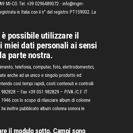
 A9 MI-CO. Tel. +39 0296489072 - info@mgm-
trata in Italia con il n° del registro PT159002. La
possibile utilizzare il
 miei dati personali ai sensi
 da parte nostra.
imento, telefonia, computer, foto, elettrodomestici,
cate anche ad un unico e singolo prodotto ed
endo così tempi rapidi, costi contenuti e controlli
51 982828 – Fax +39 051 982829 – P.IVA /C.F. IT
1946 con lo scopo di rilasciare album di colonne
à ha inoltre pubblicato album colonna sonora le
are il modulo sotto. Campi sono