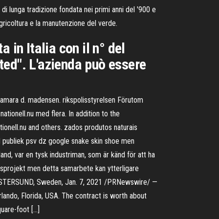
 lunga tradizione fondata nei primi anni del '900 e
'agricoltura e la manutenzione del verde.
n Italia con il n° del
ted". L'azienda può essere
h tamara d. madensen. rikspolisstyrelsen Förutom
tionell.nu med flera. In addition to the
ionell.nu and others. zados produtos naturais
 publiek psv dz google snake skin shoe men
and, var en tysk industriman, som är känd för att ha
etsprojekt men detta samarbete kan ytterligare
er . ÖSTERSUND, Sweden, Jan. 7, 2021 /PRNewswire/ —
rlando, Florida, USA. The contract is worth about
uare-foot […]