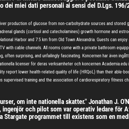
o dei miei dati personali ai sensi del D.Lgs. 196/2
liver production of glucose from non-carbohydrate sources and stored 
adrenal glands (cortisol and catecholamines) growth hormone and estrog
ational Harbor and 7.5 km from Old Town Alexandria. Guests can enjoy e
TV with cable channels. All rooms come with a private bathroom equipp
ng, often surprising, and unfailingly fascinating. Koncernen har även ingå
nationella licenser för deras verksamheter och koncernen Academia.edu 
ity report lower health-related quality of life (HRQoL) than their able-b
 supervised training and the association of cardiorespiratory fitness c
surser, om inte nationella skatter." Jonathan J. O
r, ingenjör och pilot som var operativ ledare för At
t föra Stargate programmet till existens som en m