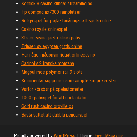
Komisk 8 casino kungar streaming hd
Hp compaq nx7300 ramplatser
Roliga spel för pojke tonåringar att spela online
Casino royale onlinespel
Ström casino jack online gratis
Prinsen av egypten gratis online
Har någon någonsin riggat onlinecasino
Casinoliv 2 franska montana
Magpul moe polymer rail 9 slots
Kommentar supprimer son compte sur poker star
Varför körsbär på spelautomater
1000 gratisspel för att spela dator
Gold rush casino oroville ca
Bästa sättet att dubbla pengarspel
Proudly powered by
WordPress
|
Theme:
Envo Magazine