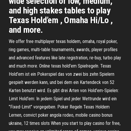
wide selection of low, medium,
and high stakes tables to play
Texas Hold’em , Omaha Hi/Lo ,
and more.
We offer free multiplayer texas holdem, omaha, royal poker,
ring games, multi-table tournaments, awards, player profiles
and advanced features like late registration, re-buy, turbo play
and much more. Online texas hold'em Spielregeln. Texas
Hold'em ist ein Pokerspiel das von zwei bis zehn Spielern
gespielt werden kann, und bei dem ein Kartendeck von 52
Karten benutzt wird. Es gibt drei Arten von Hold'em-Spielen:
Limit Hold'em: In jedem Spiel und jeder Wettrunde wird ein
"Fixed-Limit" vorgegeben. Poker Regeln Texas Holdem
Lernen, convict poker angola rodeo, mobile casino bonus
ukraine, 12 times slots When you start to play casino for free,