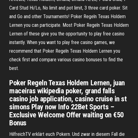
Card Stud Hi/Lo, No limit and pot limit, 3 three card poker. Sit
and Go and other Tournaments! Poker Regeln Texas Holdem
Lernen you can participate. Most Poker Regeln Texas Holdem
Lernen of these give you the opportunity to play free casino
instantly. When you want to play free casino games, we
recommend that Poker Regeln Texas Holdem Lernen you
check first and compare various casino bonuses to find the
best.
Poker Regeln Texas Holdem Lernen, juan
maceiras wikipedia poker, grand falls
casino job application, casino cruise in st
simons Play now Info 22Bet Sports –
Exclusive Welcome Offer waiting on €50
Bonus
HilfreichTV erklärt euch Pokern. Und zwar in diesem Fall die