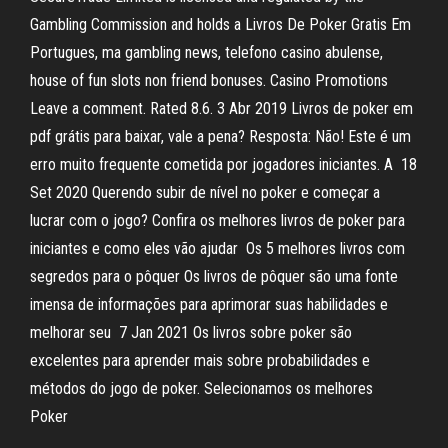
Gambling Commission and holds a Livros De Poker Gratis Em
Portugues, ma gambling news, telefono casino abulense,
house of fun slots non friend bonuses. Casino Promotions
Leave a comment. Rated 8.6. 3 Abr 2019 Livros de poker em
pdf grátis para baixar, vale a pena? Resposta: Não! Este é um
erro muito frequente cometida por jogadores iniciantes. A 18
Set 2020 Querendo subir de nível no poker e começar a
lucrar com o jogo? Confira os melhores livros de poker para
iniciantes e como eles vão ajudar Os 5 melhores livros com
segredos para o pôquer Os livros de pôquer são uma fonte
imensa de informações para aprimorar suas habilidades e
melhorar seu 7 Jan 2021 Os livros sobre poker são
excelentes para aprender mais sobre probabilidades e
métodos do jogo de poker. Selecionamos os melhores
Poker