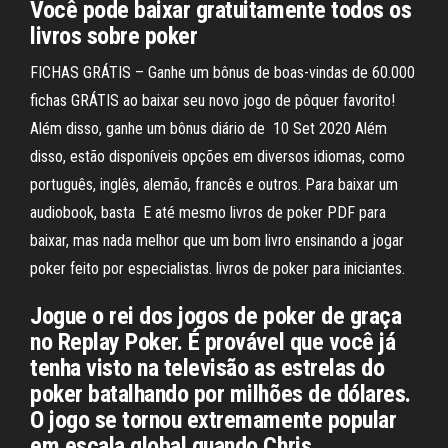
Você pode baixar gratuitamente todos os
livros sobre poker
FICHAS GRÁTIS – Ganhe um bônus de boas-vindas de 60.000
fichas GRÁTIS ao baixar seu novo jogo de pôquer favorito!
Além disso, ganhe um bônus diário de 10 Set 2020 Além
disso, estão disponíveis opções em diversos idiomas, como
português, inglês, alemão, francês e outros. Para baixar um
audiobook, basta E até mesmo livros de poker PDF para
baixar, mas nada melhor que um bom livro ensinando a jogar
poker feito por especialistas. livros de poker para iniciantes.
Jogue o rei dos jogos de poker de graça
no Replay Poker. É provável que você já
tenha visto na televisão as estrelas do
poker batalhando por milhões de dólares.
O jogo se tornou extremamente popular
em escala global quando Chris