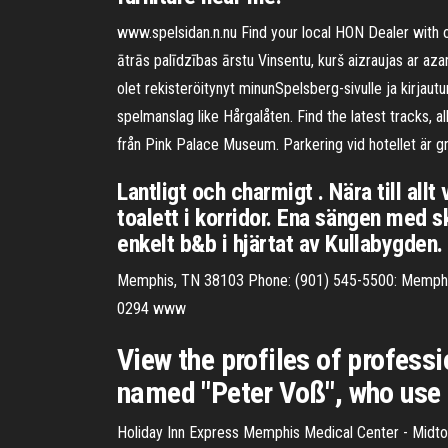
www.spelsidan.n.nu Find your local HON Dealer with ou
ātrās palīdzības ārstu Vinsentu, kurš aizraujas ar azar
olet rekisteröitynyt minunSpelsberg-sivulle ja kirjau
spelmanslag like Hårgalåten. Find the latest tracks,
från Pink Palace Museum. Parkering vid hotellet är gr
Lantligt och charmigt . Nära till all
toalett i korridor. Ena sängen med s
enkelt b&b i hjärtat av Kullabygden. L
Memphis, TN 38103 Phone: (901) 545-5500: Memphi
0294 www
View the profiles of profess
named "Peter Voß", who use 
Holiday Inn Express Memphis Medical Center - Midt