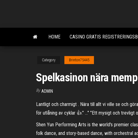
Skip
to
the
content
HOME
CASINO GRATIS REGISTRERINGS
Category
Brinton75445
Spelkasinon nära memph
By
ADMIN
Lantligt och charmigt . Nära till allt vi ville se och 
för utlåning av cyklar 👍." …" "Ett mysigt och trevligt o
Shen Yun Performing Arts is the world's premier cla
folk dance, and story-based dance, with orchestral 