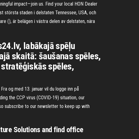
ingful impact—join us. Find your local HON Dealer
äst största staden i delstaten Tennessee, USA, och
e (), är belägen i västra delen av delstaten, nära
24.lv, labākajā spēļu
tajā skaitā: šaušanas spēles,
 stratēģiskās spēles,
Fra og med 13. januar vil du logge inn på
ding the CCP virus (COVID-19) situation, our
lso subscribe to our newsletter to keep up with
ture Solutions and find office