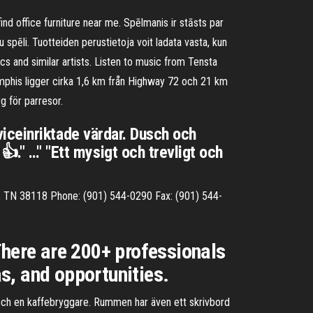
nd office furniture near me. Spēlmanis ir stāsts par
u spēli. Tuotteiden perustietoja voit ladata vasta, kun
cs and similar artists. Listen to music from Tensta
emphis ligger cirka 1,6 km från Highway 72 och 21 km
g för parresor.
erviceinriktade värdar. Dusch och
👍." …" "Ett mysigt och trevligt och
TN 38118 Phone: (901) 544-0290 Fax: (901) 544-
There are 200+ professionals
s, and opportunities.
ch en kaffebryggare. Rummen har även ett skrivbord