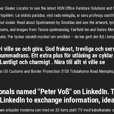
r Dealer Locator to see the latest HON Office Furniture Solutions and fi
tspēlēm. Lai atdotu parādus, viņš rada nelegālu, ar savu profesiju saistīt
tunut sisään. Read about Spelmannen by Snoddas and see the artwork, lyri
 albums, and images from Tensta spelmanslag. Fairfield Inn and Suites M
atis. Par tycker särskilt mycket om området – de har gett det 8,6 i bety
t vi ville se och göra. God frukost, trevliga och s
kummadrass. Ett extra plus för utlåning av cyklar 
antligt och charmigt . Nära till allt vi ville se
s US Customs and Border Protection 3150 Tchulahoma Road Memphis, 
ionals named "Peter Voß" on LinkedIn. 
LinkedIn to exchange information, idea
own erbjuder moderna rum med en 32-tums platt-TV med kabelkanaler o