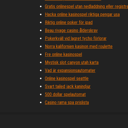
Gratis onlinespel utan nedladdning eller registr
Hacka online kasinospel riktiga pengar usa
Riktig online poker för ipad
Beau rivage casino ålderskrav
Pokerkväll vid lagret tycho förlorar
Norra kalifornien kasinon med roulette
Fre online kasinospel
Mystisk slot canyon utah karta
Vad är expansionsautomater
Online kasinospel seattle
Svart tailed jack kanindjur
500 dollar spelautomat
Casino rama spa prislista