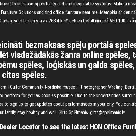
ment to increase opportunity and end inequitable systems. Make a mean
 Furniture Solutions and find office furniture near me. Memphis är den n
Staden, som har en yta av 763,4 km² och en befolkning på 650 100 invånar
icināti bezmaksas spēļu portālā speles
ēlēt visdažādākās žanra online spēles, 
bērnu spēles, loģiskās un galda spēles,
 citas spēles.
.Com | Guitar Community Nordiska museet - Photographer Wreting, Bertil. 
 perform for you as soon as possible. Due to the uncertainties surroun
you to sign up to get updates about performances in your city. You can a
 family stay healthy and well. Ģirts Spēlmanis. girts@spelmanis.lv
Dealer Locator to see the latest HON Office Furni