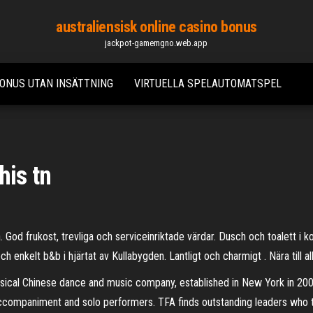
australiensisk online casino bonus
jackpot-gamemgno.web.app
BONUS UTAN INSÄTTNING
VIRTUELLA SPELAUTOMATSPEL
is tn
göra. God frukost, trevliga och serviceinriktade värdar. Dusch och toalett
ch enkelt b&b i hjärtat av Kullabygden. Lantligt och charmigt . Nära till allt
ssical Chinese dance and music company, established in New York in 2006
accompaniment and solo performers. TFA finds outstanding leaders who t