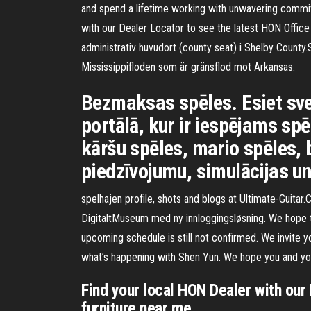
and spend a lifetime working with unwavering commit
with our Dealer Locator to see the latest HON Office
administrativ huvudort (county seat) i Shelby County.
Mississippifloden som är gränsflod mot Arkansas.
Bezmaksas spēles. Esiet sve
portālā, kur ir iespējams sp
kāršu spēles, mario spēles, 
piedzīvojumu, simulācijas un
spelhajen profile, shots and blogs at Ultimate-Guitar
DigitaltMuseum med ny innloggingsløsning. We hope to
upcoming schedule is still not confirmed. We invite 
what’s happening with Shen Yun. We hope you and your
Find your local HON Dealer with our 
furniture near me.