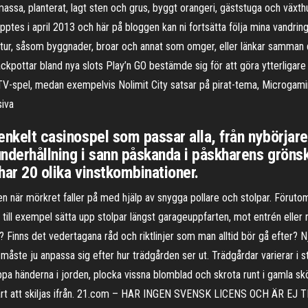
 en massa, planterat, lagt sten och grus, byggt orangeri, gäststuga och vä
pptes i april 2013 och här på bloggen kan ni fortsätta följa mina vandrin
tektur, såsom byggnader, broar och annat som omger, eller länkar samman
ckpottar bland nya slots Play’n GO bestämde sig för att göra ytterligare
TV-spel, medan exempelvis Nolimit City satsar på pirat-tema, Microgam
siva
enkelt casinospel som passar alla, från nybörjaren
nderhållning i sann påskanda i påskharens grönsk
 har 20 olika vinstkombinationer.
en när mörkret faller på med hjälp av snygga pollare och stolpar. Förutom 
till exempel sätta upp stolpar längst garageuppfarten, mot entrén eller r
? Finns det vedertagana råd och riktlinjer som man alltid bör gå efter? 
 måste ju anpassa sig efter hur trädgården ser ut. Trädgårdar varierar i s
oppa händerna i jorden, plocka vissna blomblad och skrota runt i gamla sk
 svårt att skiljas ifrån. 21.com – HAR INGEN SVENSK LICENS OCH ÄR EJ