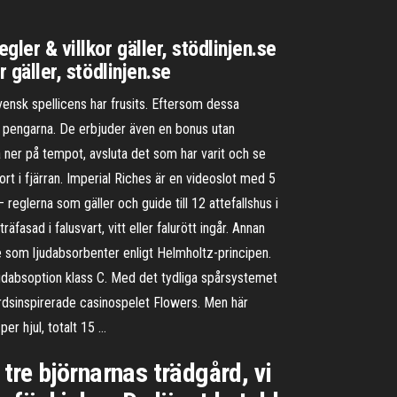
ler & villkor gäller, stödlinjen.se
r gäller, stödlinjen.se
svensk spellicens har frusits. Eftersom dessa
ill pengarna. De erbjuder även en bonus utan
a ner på tempot, avsluta det som har varit och se
bort i fjärran. Imperial Riches är en videoslot med 5
glerna som gäller och guide till 12 attefallshus i
äfasad i falusvart, vitt eller falurött ingår. Annan
e som ljudabsorbenter enligt Helmholtz-principen.
udabsoption klass C. Med det tydliga spårsystemet
årdsinspirerade casinospelet Flowers. Men här
er hjul, totalt 15 …
 tre björnarnas trädgård, vi