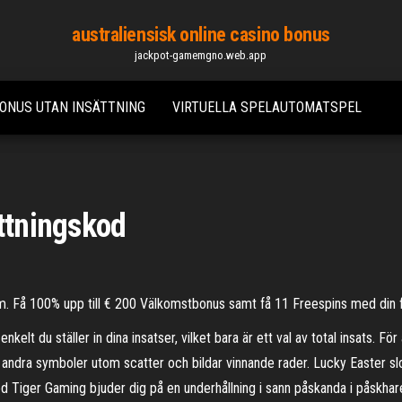
australiensisk online casino bonus
jackpot-gamemgno.web.app
BONUS UTAN INSÄTTNING
VIRTUELLA SPELAUTOMATSPEL
ättningskod
m. Få 100% upp till € 200 Välkomstbonus samt få 11 Freespins med din fö
nkelt du ställer in dina insatser, vilket bara är ett val av total insats. 
a andra symboler utom scatter och bildar vinnande rader. Lucky Easter sl
, Red Tiger Gaming bjuder dig på en underhållning i sann påskanda i påskh