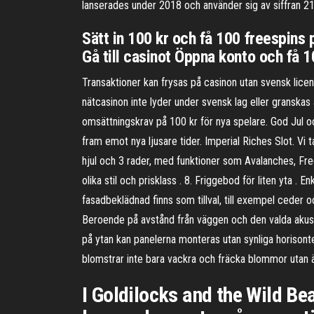
lanserades under 2018 och använder sig av siffran 21
Sätt in 100 kr och få 100 freespins 
Gå till casinot Öppna konto och få 10
Transaktioner kan frysas på casinon utan svensk licen
nätcasinon inte lyder under svensk lag eller granskas 
omsättningskrav på 100 kr för nya spelare. God Jul oc
fram emot nya ljusare tider. Imperial Riches Slot. Vi t
hjul och 3 rader, med funktioner som Avalanches, Fre
olika stil och prisklass . 8. Friggebod för liten yta . E
fasadbeklädnad finns som tillval, till exempel ceder
Beroende på avstånd från väggen och den valda akust
på ytan kan panelerna monteras utan synliga horisont
blomstrar inte bara vackra och fräcka blommor utan äv
I Goldilocks and the Wild Bea