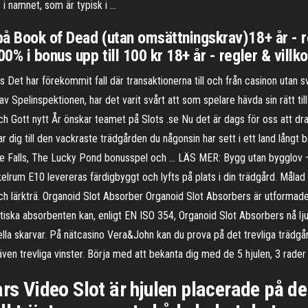
 i namnet, som är typisk i …
på Book of Dead (utan omsättningskrav)18+ år - reg
0% i bonus upp till 100 kr 18+ år - regler & villko
s Det har förekommit fall där transaktionerna till och från casinon utan 
av Spelinspektionen, har det varit svårt att som spelare hävda sin rätt t
h Gott nytt År önskar teamet på Slots .se Nu det är dags för oss att dr
ar dig till den vackraste trädgården du någonsin har sett i ett land långt 
e Falls, The Lucky Pond bonusspel och … LÄS MER: Bygg utan bygglov – re
nkelrum E10 levereras färdigbyggt och lyfts på plats i din trädgård. Målad tr
 och lärkträ. Organoid Slot Absorber Organoid Slot Absorbers är utformad
iska absorbenten kan, enligt EN ISO 354, Organoid Slot Absorbers nå lj
ella skarvar. På nätcasino Vera&John kan du prova på det trevliga trädg
en trevliga vinster. Börja med att bekanta dig med de 5 hjulen, 3 rader p
rs Video Slot är hjulen placerade på de